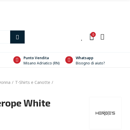
0
0
Punto Vendita
Whatsapp
Misano Adriatico (RN)
Bisogno di aiuto?
Donna
T-Shirts e Canotte
erope White