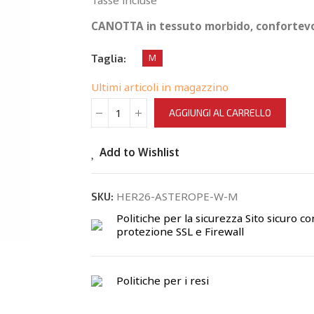
Tasse incluse
CANOTTA in tessuto morbido, confortevole
Taglia
M
Ultimi articoli in magazzino
AGGIUNGI AL CARRELLO
Add to Wishlist
HER26-ASTEROPE-W-M
SKU:
Politiche per la sicurezza
Sito sicuro co
protezione SSL e Firewall
Politiche per i resi