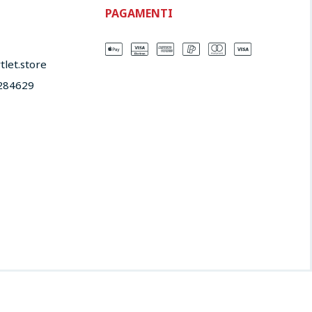
PAGAMENTI
let.store​
284629