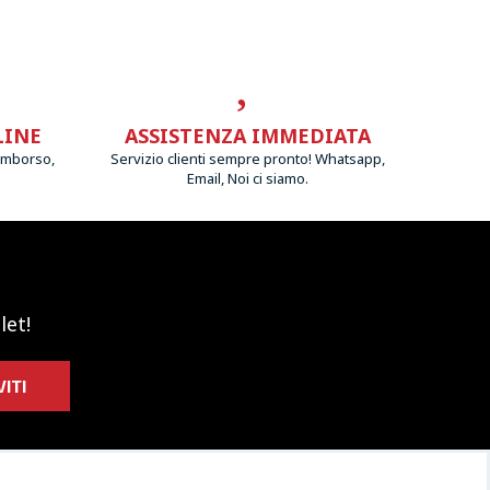
LINE
ASSISTENZA IMMEDIATA
imborso,
Servizio clienti sempre pronto! Whatsapp,
Email, Noi ci siamo.
let!
VITI