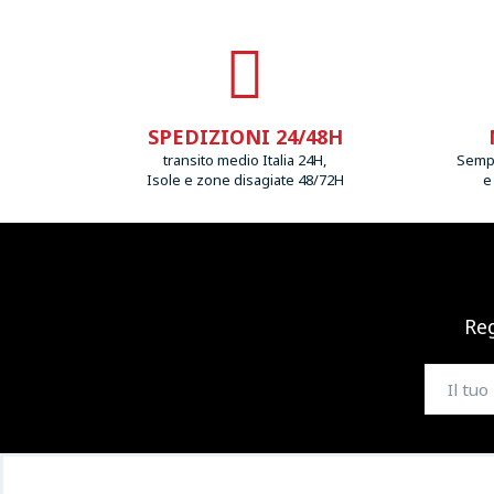
SPEDIZIONI 24/48H
transito medio Italia 24H,
Sempr
Isole e zone disagiate 48/72H
e
Reg