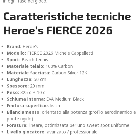
in ogni fase del gioco.
Caratteristiche tecniche
Heroe’s FIERCE 2026
Brand:
Heroe’s
Modello:
FIERCE 2026 Michele Cappelletti
Sport:
Beach tennis
Materiale telaio:
100% Carbon
Materiale facciata:
Carbon Silver 12K
Lunghezza:
50 cm
Spessore:
20 mm
Peso:
325 g ± 10 g
Schiuma interna:
EVA Medium Black
Finitura superficie:
liscia
Bilanciamento:
orientato alla potenza (profilo aerodinamico e
ponte rigido)
Foratura:
lineare, ottimizzata per uno sweet spot uniforme
Livello giocatore:
avanzato / professionale