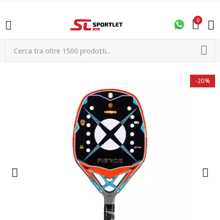
0
-20%