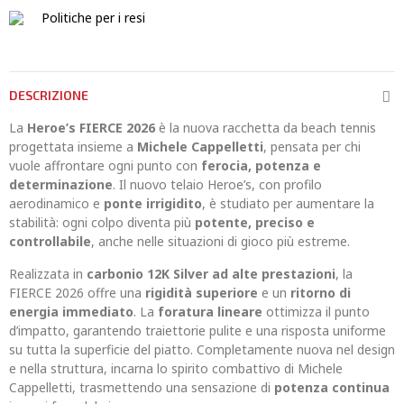
Politiche per i resi
DESCRIZIONE
La
Heroe’s FIERCE 2026
è la nuova racchetta da beach tennis
progettata insieme a
Michele Cappelletti
, pensata per chi
vuole affrontare ogni punto con
ferocia, potenza e
determinazione
. Il nuovo telaio Heroe’s, con profilo
aerodinamico e
ponte irrigidito
, è studiato per aumentare la
stabilità: ogni colpo diventa più
potente, preciso e
controllabile
, anche nelle situazioni di gioco più estreme.
Realizzata in
carbonio 12K Silver ad alte prestazioni
, la
FIERCE 2026 offre una
rigidità superiore
e un
ritorno di
energia immediato
. La
foratura lineare
ottimizza il punto
d’impatto, garantendo traiettorie pulite e una risposta uniforme
su tutta la superficie del piatto. Completamente nuova nel design
e nella struttura, incarna lo spirito combattivo di Michele
Cappelletti, trasmettendo una sensazione di
potenza continua