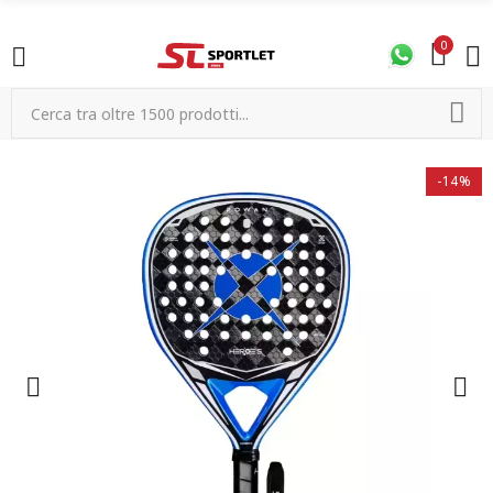
0
-14%