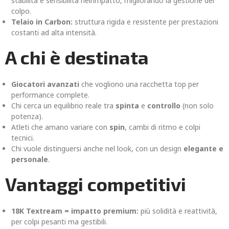
stabilità e sensibilità nell’impatto, migliorando la gestione del
colpo.
Telaio in Carbon:
struttura rigida e resistente per prestazioni
costanti ad alta intensità.
A chi è destinata
Giocatori avanzati
che vogliono una racchetta top per
performance complete.
Chi cerca un equilibrio reale tra
spinta
e
controllo
(non solo
potenza).
Atleti che amano variare con
spin
, cambi di ritmo e colpi
tecnici.
Chi vuole distinguersi anche nel look, con un design
elegante e
personale
.
Vantaggi competitivi
18K Textream = impatto premium:
più solidità e reattività,
per colpi pesanti ma gestibili.