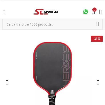
0
-21%