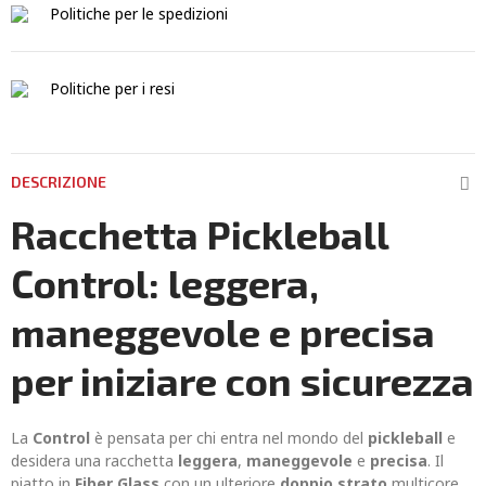
Politiche per le spedizioni
Politiche per i resi
DESCRIZIONE
Racchetta Pickleball
Control: leggera,
maneggevole e precisa
per iniziare con sicurezza
La
Control
è pensata per chi entra nel mondo del
pickleball
e
desidera una racchetta
leggera
,
maneggevole
e
precisa
. Il
piatto in
Fiber Glass
con un ulteriore
doppio strato
multicore