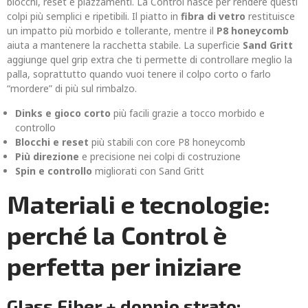
blocchi, reset e piazzamenti. La Control nasce per rendere questi
colpi più semplici e ripetibili. Il piatto in
fibra di vetro
restituisce
un impatto più morbido e tollerante, mentre il
P8 honeycomb
aiuta a mantenere la racchetta stabile. La superficie
Sand Gritt
aggiunge quel grip extra che ti permette di controllare meglio la
palla, soprattutto quando vuoi tenere il colpo corto o farlo
“mordere” di più sul rimbalzo.
Dinks e gioco corto
più facili grazie a tocco morbido e
controllo
Blocchi e reset
più stabili con core P8 honeycomb
Più direzione
e precisione nei colpi di costruzione
Spin e controllo
migliorati con Sand Gritt
Materiali e tecnologie:
perché la Control è
perfetta per iniziare
Glass Fiber + doppio strato: