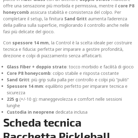
offre una sensazione più morbida e permissiva, mentre il
core P8
honeycomb
assicura stabilità e consistenza del colpo. Per
completare il setup, la finitura
Sand Gritt
aumenta l’aderenza
della pallina sulla superficie, migliorando il controllo anche nelle
fasi più delicate del gioco.
Con
spessore 14 mm
, la Control è la scelta ideale per costruire
tecnica e fiducia: perfetta per imparare a gestire profondità,
direzione e colpi di piazzamento senza affaticarti.
Glass Fiber + doppio strato
: tocco morbido e facilità di gioco
Core P8 honeycomb
: colpo stabile e risposta costante
Sand Gritt
: più grip sulla palla per controllo e colpi più “puliti”
Spessore 14 mm
: equilibrio perfetto per imparare tecnica e
sicurezza
225 g
(+/-10 g): maneggevolezza e comfort nelle sessioni
lunghe
Custodia in neoprene
dedicata inclusa
Scheda tecnica
Racchetta Pickleball