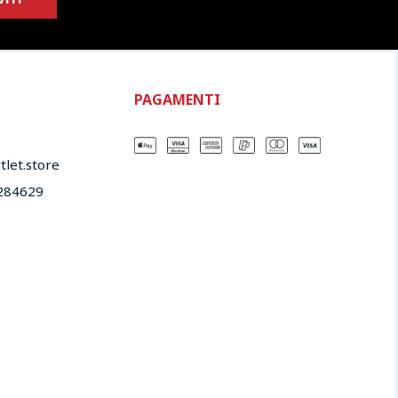
PAGAMENTI
let.store​
284629