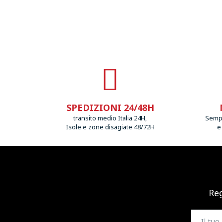
SPEDIZIONI 24/48H
transito medio Italia 24H,
Sempr
Isole e zone disagiate 48/72H
e
Reg