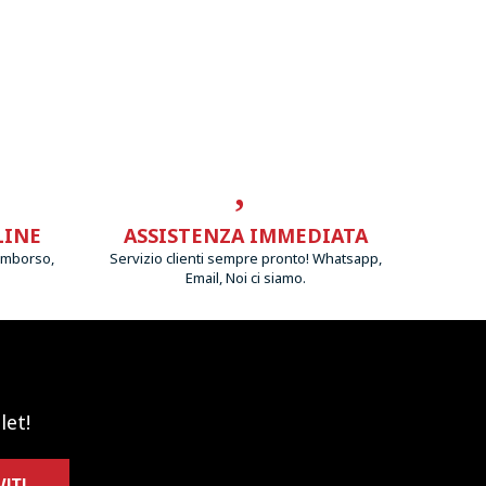
LINE
ASSISTENZA IMMEDIATA
imborso,
Servizio clienti sempre pronto! Whatsapp,
Email, Noi ci siamo.
let!
VITI