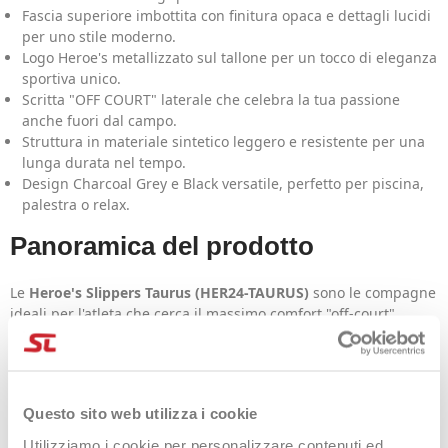
Fascia superiore imbottita con finitura opaca e dettagli lucidi
per uno stile moderno.
Logo Heroe's metallizzato sul tallone per un tocco di eleganza
sportiva unico.
Scritta "OFF COURT" laterale che celebra la tua passione
anche fuori dal campo.
Struttura in materiale sintetico leggero e resistente per una
lunga durata nel tempo.
Design Charcoal Grey e Black versatile, perfetto per piscina,
palestra o relax.
Panoramica del prodotto
Le
Heroe's Slippers Taurus (HER24-TAURUS)
sono le compagne
ideali per l'atleta che cerca il massimo comfort "off-court".
Caratterizzate da un estetica raffinata in grigio antracite e
nero, queste ciabatte combinano funzionalità tecnica e design
contemporaneo.
Caratteristiche Principali
Questo sito web utilizza i cookie
Utilizziamo i cookie per personalizzare contenuti ed