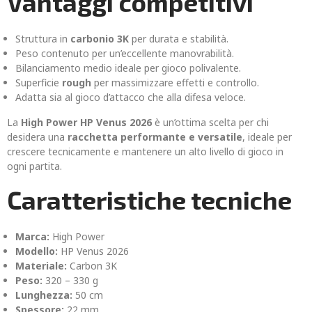
Vantaggi competitivi
Struttura in
carbonio 3K
per durata e stabilità.
Peso contenuto per un’eccellente manovrabilità.
Bilanciamento medio ideale per gioco polivalente.
Superficie
rough
per massimizzare effetti e controllo.
Adatta sia al gioco d’attacco che alla difesa veloce.
La
High Power HP Venus 2026
è un’ottima scelta per chi
desidera una
racchetta performante e versatile
, ideale per
crescere tecnicamente e mantenere un alto livello di gioco in
ogni partita.
Caratteristiche tecniche
Marca:
High Power
Modello:
HP Venus 2026
Materiale:
Carbon 3K
Peso:
320 – 330 g
Lunghezza:
50 cm
Spessore:
22 mm