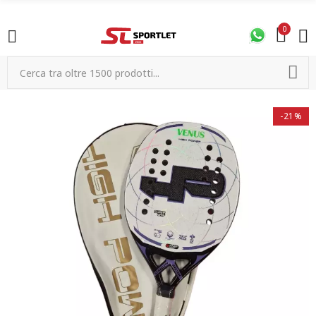
0
-21%