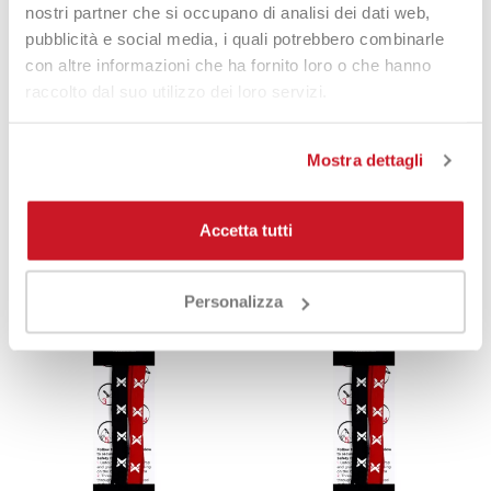
nostri partner che si occupano di analisi dei dati web,
Si adatta a tutte le racchette?
È compatibile con tutti i modelli
Nox predisposti per il sistema Smartstrap.
pubblicità e social media, i quali potrebbero combinarle
con altre informazioni che ha fornito loro o che hanno
raccolto dal suo utilizzo dei loro servizi.
DETTAGLI DEL PRODOTTO
Mostra dettagli
Ti potrebbe interessare anche
Accetta tutti
Personalizza