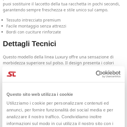
puoi sostituire il laccetto della tua racchetta in pochi secondi,
garantendo sempre freschezza e stile unico sul campo.
Tessuto intrecciato premium
Facile montaggio senza attrezzi
Bordi con cuciture rinforzate
Dettagli Tecnici
Questo modello della linea Luxury offre una sensazione di
morbidezza superiore sul polso. Il design presenta i colori
della bandiera spagnola (rosso e giallo) con eleganti finiture
nere.
Cura del Prodotto
Questo sito web utilizza i cookie
Può essere lavato periodicamente per rimuovere i residui di
Utilizziamo i cookie per personalizzare contenuti ed
sudore e mantenere i colori brillanti.
annunci, per fornire funzionalità dei social media e per
FAQ
analizzare il nostro traffico. Condividiamo inoltre
informazioni sul modo in cui utilizza il nostro sito con i