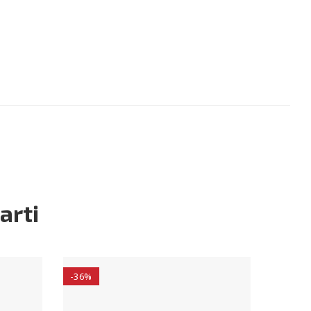
arti
-36%