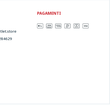
PAGAMENTI
let.store​
284629