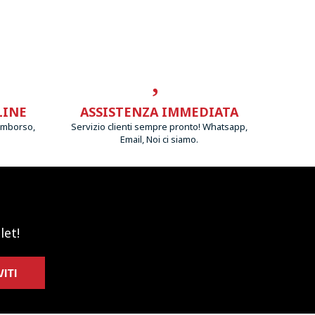
LINE
ASSISTENZA IMMEDIATA
imborso,
Servizio clienti sempre pronto! Whatsapp,
Email, Noi ci siamo.
let!
VITI