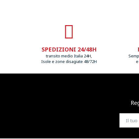
SPEDIZIONI 24/48H
transito medio Italia 24H,
Sempr
Isole e zone disagiate 48/72H
e
Reg