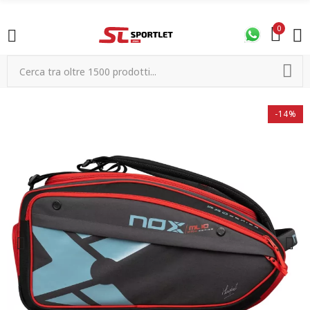
0
-14%