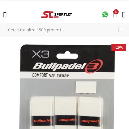
0
-29%