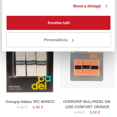
Prodotti che potrebbero
Mostra dettagli
interessarti
Accetta tutti
-17%
-28%
Personalizza
Overgrip Adidas 3PZ BIANCO
OVERGRIP BULLPADEL GB-
1200 CONFORT ORANGE
8,25 €
6,90 €
6,95 €
5,00 €