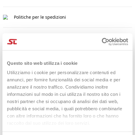
Politiche per le spedizioni
Politiche per i resi
Questo sito web utilizza i cookie
DESCRIZIONE
Utilizziamo i cookie per personalizzare contenuti ed
L'eccellente qualità degli OverGrip Pro's è conosciuta in tutta
annunci, per fornire funzionalità dei social media e per
Europa da anni. I Super Tacky Tape sono caratterizzati dalla
analizzare il nostro traffico. Condividiamo inoltre
particolare sensazione "appiccicosa", durata eccellente, ottimo
assorbimento del sudore. Incluso tape di chiusura.
informazioni sul modo in cui utilizza il nostro sito con i
nostri partner che si occupano di analisi dei dati web,
pubblicità e social media, i quali potrebbero combinarle
DETTAGLI DEL PRODOTTO
con altre informazioni che ha fornito loro o che hanno
raccolto dal suo utilizzo dei loro servizi.