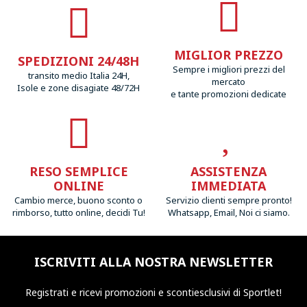
MIGLIOR PREZZO
SPEDIZIONI 24/48H
Sempre i migliori prezzi del
transito medio Italia 24H,
mercato
Isole e zone disagiate 48/72H
e tante promozioni dedicate
RESO SEMPLICE
ASSISTENZA
ONLINE
IMMEDIATA
Cambio merce, buono sconto o
Servizio clienti sempre pronto!
rimborso, tutto online, decidi Tu!
Whatsapp, Email, Noi ci siamo.
ISCRIVITI ALLA NOSTRA NEWSLETTER
Registrati e ricevi promozioni
e sconti
esclusivi di Sportlet!