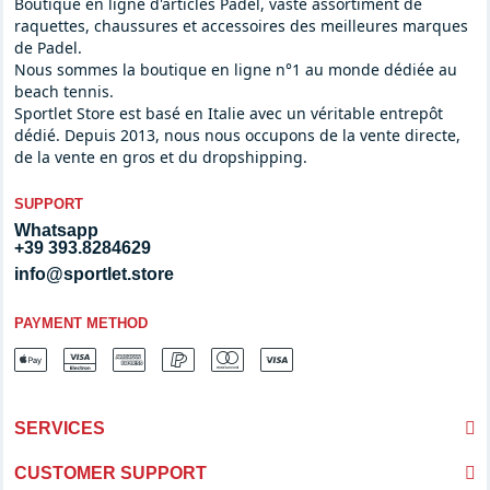
Boutique en ligne d'articles Padel, vaste assortiment de
pouvez être sûr que vous trouverez un large choix de raquettes
raquettes, chaussures et accessoires des meilleures marques
de padel adaptées à vos capacités. Si vous débutez, optez pour
de Padel.
une raquette avec une flexibilité moyenne, une bonne
Nous sommes la boutique en ligne n°1 au monde dédiée au
puissance et un bon contrôle.
beach tennis.
Sportlet Store est basé en Italie avec un véritable entrepôt
Avancé
dédié. Depuis 2013, nous nous occupons de la vente directe,
de la vente en gros et du dropshipping.
Choisir le bon type de raquette est un des facteurs
déterminants pour améliorer son jeu. La gamme de raquettes
SUPPORT
Bullpadel est conçue pour différents niveaux de joueurs. La
Whatsapp
catégorie Advanced contient des raquettes équipées des
+39 393.8284629
dernières technologies avec un excellent contrôle, tolérance,
info@sportlet.store
stabilité et puissance. Si vous êtes un joueur avancé à la
recherche d'une raquette de haut niveau, les raquettes
PAYMENT METHOD
Bullpadel peuvent vous donner un avantage compétitif sur le
terrain. Toutes les raquettes Bullpadel se distinguent par leur
excellent confort et par leur utilisation optimisée tant pour les
coups de broyage que pour les frappes offensives puissantes.
SERVICES
Professionnel
CUSTOMER SUPPORT