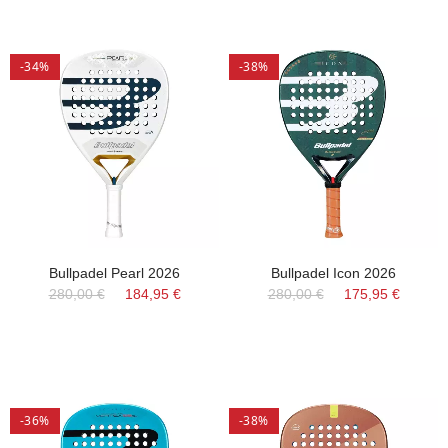
-34%
-38%
Bullpadel Pearl 2026
Bullpadel Icon 2026
280,00 €
184,95 €
280,00 €
175,95 €
-36%
-38%