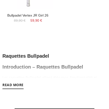
Bullpadel Vertex JR Girl 26
89,90 €
59,90 €
Raquettes Bullpadel
Introduction – Raquettes Bullpadel
Les raquettes Bullpadel allient élégance, fonctionnalité et
qualité dans un seul emballage. Fabriquées avec la plus haute
READ MORE
technologie, un design moderne et une esthétique sans
précédent, les raquettes Bullpadel ont été conçues pour offrir
une expérience de jeu unique et sans précédent. Les raquettes
Bullpadel présentent une texture unique, qui offre une plus
grande surface de capture pour une plus grande précision, un