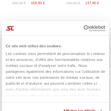
250,00 €
159,90 €
240,00 €
137,90 €
-44%
RUPTURE DE STOCK
-18%
Ce site web utilise des cookies.
Les cookies nous permettent de personnaliser le contenu
et les annonces, d'offrir des fonctionnalités relatives aux
médias sociaux et d'analyser notre trafic. Nous
partageons également des informations sur l'utilisation de
notre site avec nos partenaires de médias sociaux, de
publicité et d'analyse, qui peuvent combiner celles-ci
Bullpadel Hack 04 Comfort
Bullpadel Neuron 02 Edge
avec d'autres informations que vous leur avez fournies
2026
Rome 2026
ou qu'ils ont collectées lors de votre utilisation de leurs
240,00 €
134,90 €
450,00 €
369,90 €
services.
Afficher les détails