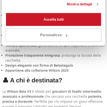
della Wilson Bela V3 2025:
Mostra dettagli
Sweet Spot ottimizzato:
maggiore tolleranza e precisione
Accetta tutti
nei colpi decentrati
Struttura in carbonio premium:
rinforzo per potenza e
rigidità controllata
Personalizza
Nucleo in schiuma EVA rigida:
tocco fermo e uscita di palla
rapida
Texture Spin Effect:
generazione di spin superiore e controllo
avanzato
Protezione trasparente integrata:
prolunga la durata della
racchetta
Design elegante con firma di Belasteguín
Appartiene alla collezione Wilson 2025
👤 A chi è destinata?
La
Wilson Bela V3
è ideale per
giocatori di livello intermedio-
avanzato o professionale
che cercano una racchetta
potente,
precisa e durevole
. Perfetta per chi impone un gioco offensivo
e vuole il massimo controllo nei momenti decisivi.