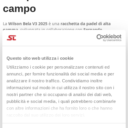
campo
La
Wilson Bela V3 2025
è una
racchetta da padel di alta
gamma
, sviluppata in collaborazione con
Fernando
Belasteguín
per offrire prestazioni eccezionali ai giocatori
offensivi ed esigenti. Grazie alla sua
struttura in carbonio di
alta qualità
e al
nucleo in schiuma EVA rigida
, combina
potenza esplosiva
e
massimo controllo
in ogni fase del gioco.
Questo sito web utilizza i cookie
🎯 Prestazioni elevate con
Utilizziamo i cookie per personalizzare contenuti ed
tecnologie avanzate
annunci, per fornire funzionalità dei social media e per
analizzare il nostro traffico. Condividiamo inoltre
informazioni sul modo in cui utilizza il nostro sito con i
Il
sweet spot ottimizzato
assicura
precisione costante
anche
nei colpi decentrati, mentre la
texture Spin Effect
permette di
nostri partner che si occupano di analisi dei dati web,
generare
effetti con facilità
. Il risultato è una racchetta che
pubblicità e social media, i quali potrebbero combinarle
risponde perfettamente alle esigenze dei giocatori moderni:
con altre informazioni che ha fornito loro o che hanno
versatilità, controllo e potenza
.
raccolto dal suo utilizzo dei loro servizi.
⚙️ Caratteristiche e tecnologie