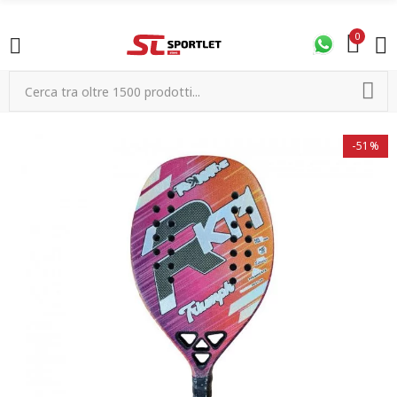
0
-51%