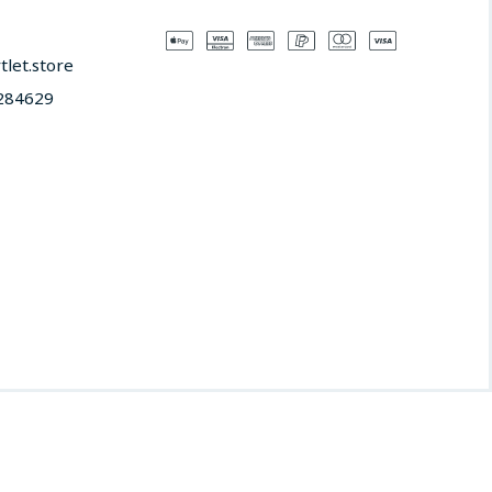
let.store​
284629