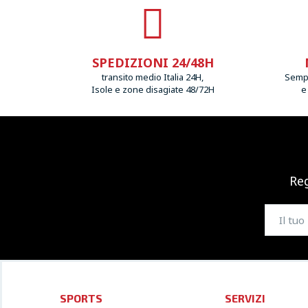
SPEDIZIONI 24/48H
transito medio Italia 24H,
Sempr
Isole e zone disagiate 48/72H
e
Reg
SPORTS
SERVIZI