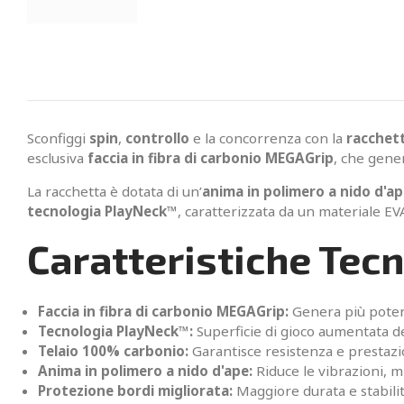
Sconfiggi
spin
,
controllo
e la concorrenza con la
racchett
esclusiva
faccia in fibra di carbonio MEGAGrip
, che gene
La racchetta è dotata di un’
anima in polimero a nido d'a
tecnologia PlayNeck™️
, caratterizzata da un materiale EV
Caratteristiche Tec
Faccia in fibra di carbonio MEGAGrip:
Genera più potenz
Tecnologia PlayNeck™️:
Superficie di gioco aumentata d
Telaio 100% carbonio:
Garantisce resistenza e prestazi
Anima in polimero a nido d'ape:
Riduce le vibrazioni, mi
Protezione bordi migliorata:
Maggiore durata e stabilit