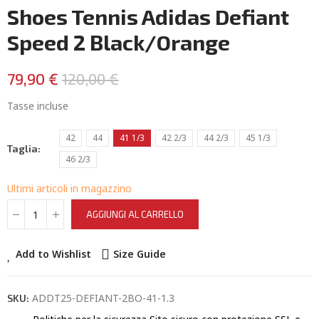
Shoes Tennis Adidas Defiant
Speed 2 Black/Orange
79,90 €
120,00 €
Tasse incluse
42
44
41 1/3
42 2/3
44 2/3
45 1/3
Taglia
46 2/3
Ultimi articoli in magazzino
AGGIUNGI AL CARRELLO
Add to Wishlist
Size Guide
ADDT25-DEFIANT-2BO-41-1.3
SKU: