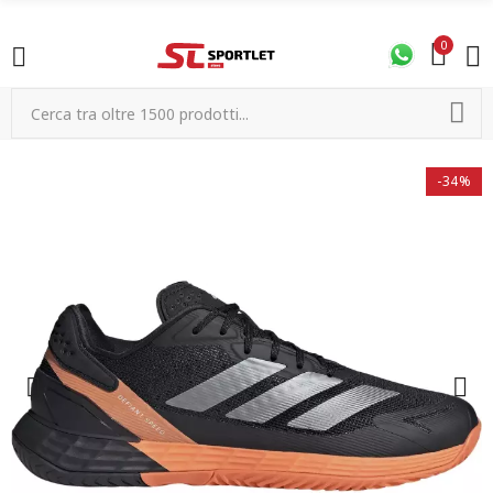
0
-34%