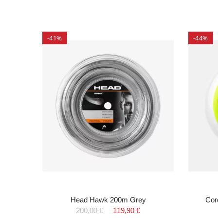
-41%
-44%
 Gris
Head Hawk 200m Grey
Cor
200,00 €
119,90 €