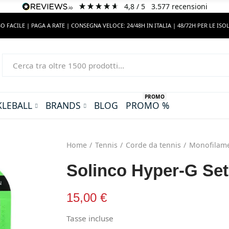
4,8
/ 5
3.577
recensioni
O FACILE | PAGA A RATE | CONSEGNA VELOCE: 24/48H IN ITALIA | 48/72H PER LE ISO
PROMO
KLEBALL
BRANDS
BLOG
PROMO %
Home
Tennis
Corde da tennis
Monofilam
Solinco Hyper-G Set
15,00 €
Tasse incluse