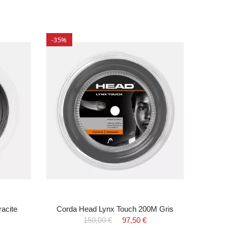
-35%
-41%
acite
Corda Head Lynx Touch 200M Gris
150,00 €
97,50 €