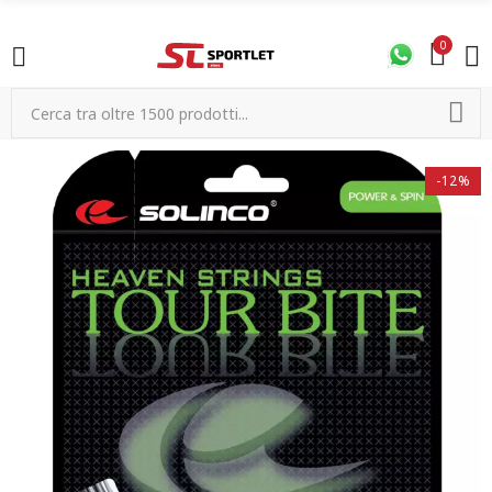
0
-12%