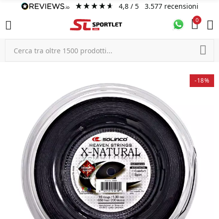
4,8
/ 5
3.577
recensioni
0
-18%