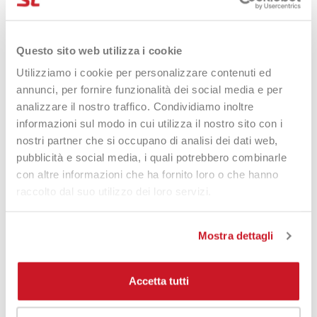
feeling e un impatto più indulgente rispetto ai classici
monofilamenti, senza rinunciare a una buona capacità di
generare rotazioni.
Questo sito web utilizza i cookie
Tecnologia Diamond
Utilizziamo i cookie per personalizzare contenuti ed
annunci, per fornire funzionalità dei social media e per
Rough: più spin per un
analizzare il nostro traffico. Condividiamo inoltre
multifilamento
informazioni sul modo in cui utilizza il nostro sito con i
nostri partner che si occupano di analisi dei dati web,
pubblicità e social media, i quali potrebbero combinarle
Uno degli aspetti più interessanti della
Solinco X-Natural Black
con altre informazioni che ha fornito loro o che hanno
è la finitura
Diamond Rough
, una texture studiata per
raccolto dal suo utilizzo dei loro servizi.
migliorare la
presa di palla
e incrementare il potenziale di
spin. Si tratta di una caratteristica particolarmente
apprezzabile perché consente a questo multifilamento di
Mostra dettagli
offrire una resa più completa, unendo la
potenza e il tocco
tipici dei multifili
a una capacità di imprimere effetti che
ricorda, per alcuni aspetti, quella dei monofilamenti.
Accetta tutti
Per chi è adatta la