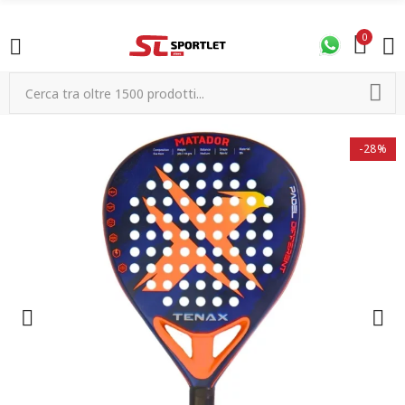
0
-28%