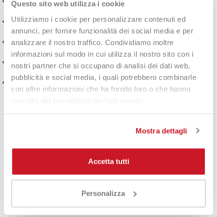
Tessuto DuraLite:
Ultra resistente e flessibile per un comfort
Questo sito web utilizza i cookie
duraturo.
Utilizziamo i cookie per personalizzare contenuti ed
Design sagomato:
Valorizza la silhouette femminile per una
annunci, per fornire funzionalità dei social media e per
vestibilità perfetta.
Massima libertà di movimento:
Perfetti per giocatrici
analizzare il nostro traffico. Condividiamo inoltre
dinamiche che puntano su agilità e velocità.
informazioni sul modo in cui utilizza il nostro sito con i
Traspirabilità avanzata:
Mantiene la pelle asciutta anche
nostri partner che si occupano di analisi dei dati web,
durante le partite più intense.
pubblicità e social media, i quali potrebbero combinarle
Durabilità superiore:
Resistente all'usura e ideale per un uso
con altre informazioni che ha fornito loro o che hanno
prolungato.
raccolto dal suo utilizzo dei loro servizi.
Perché Sceglierli?
Mostra dettagli
Questi pantaloncini combinano
tecnologia innovativa e design
raffinato
, garantendo
prestazioni eccellenti
e uno stile
Accetta tutti
impeccabile. Perfetti per chi desidera un look distintivo senza
rinunciare al comfort e alla praticità in campo.
Personalizza
DETTAGLI DEL PRODOTTO