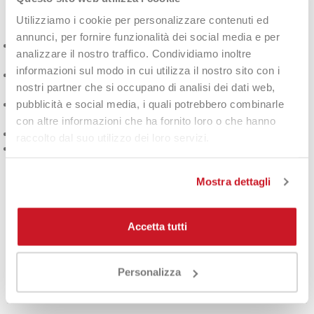
Caratteristiche Tecniche
Utilizziamo i cookie per personalizzare contenuti ed
annunci, per fornire funzionalità dei social media e per
Dry-Tech Technology:
Massima traspirabilità e gestione del
analizzare il nostro traffico. Condividiamo inoltre
sudore.
informazioni sul modo in cui utilizza il nostro sito con i
Tessuto ultra morbido:
Comfort eccezionale in ogni
nostri partner che si occupano di analisi dei dati web,
situazione.
pubblicità e social media, i quali potrebbero combinarle
Elasticità ottimale:
Perfetta vestibilità che si adatta a ogni
movimento.
con altre informazioni che ha fornito loro o che hanno
Resistenza ai lavaggi:
Mantiene forma e qualità nel tempo.
raccolto dal suo utilizzo dei loro servizi.
Design esclusivo:
Stile sofisticato per un look distintivo.
Nota sulla Vestibilità
Mostra dettagli
Attenzione:
questo indumento veste stretto, si consiglia di
Accetta tutti
acquistare
una taglia in più
per un comfort ottimale.
Personalizza
DETTAGLI DEL PRODOTTO