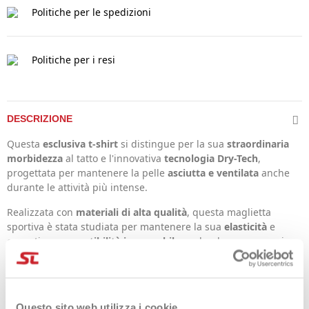
Politiche per le spedizioni
Politiche per i resi
DESCRIZIONE
Questa
esclusiva t-shirt
si distingue per la sua
straordinaria
morbidezza
al tatto e l'innovativa
tecnologia Dry-Tech
,
progettata per mantenere la pelle
asciutta e ventilata
anche
durante le attività più intense.
Realizzata con
materiali di alta qualità
, questa maglietta
sportiva è stata studiata per mantenere la sua
elasticità
e
garantire una
vestibilità impeccabile
anche dopo numerosi
lavaggi. Il suo
design unico e raffinato
la rende un simbolo di
distinzione e innovazione nel mondo dell'abbigliamento
sportivo.
Questo sito web utilizza i cookie