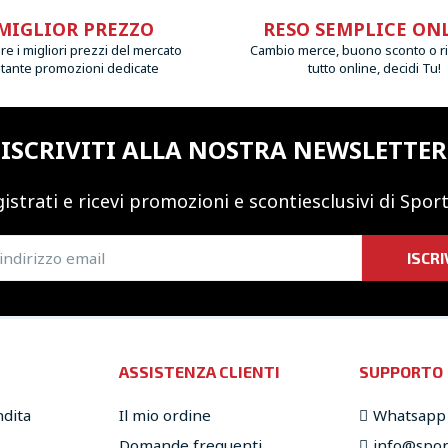
MIGLIOR PREZZO
RESO SEMPLICE ON
e i migliori prezzi del mercato
Cambio merce, buono sconto o r
 tante promozioni dedicate
tutto online, decidi Tu!
ISCRIVITI ALLA NOSTRA NEWSLETTER
istrati e ricevi promozioni
e sconti
esclusivi di Sport
ISCRI
ASSISTENZA CLIENTI
SUPPORTO
ndita
Il mio ordine
Whatsapp
Domande frequenti
info@sport