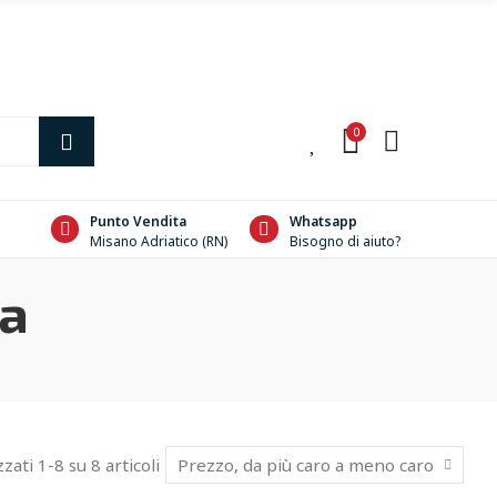
0
0
Punto Vendita
Whatsapp
Misano Adriatico (RN)
Bisogno di aiuto?
ta
zzati 1-8 su 8 articoli
Prezzo, da più caro a meno caro