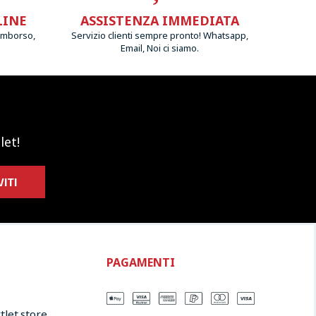
LINE
ASSISTENZA IMMEDIATA
imborso,
Servizio clienti sempre pronto! Whatsapp,
Email, Noi ci siamo.
let!
VITI
PAGAMENTI
let.store​