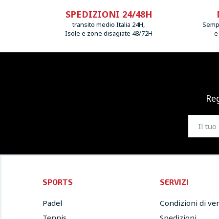
SPEDIZIONI 24/48H
transito medio Italia 24H,
Sempr
Isole e zone disagiate 48/72H
e
Reg
SPORTS
SERVIZI
Padel
Condizioni di ve
Tennis
Spedizioni