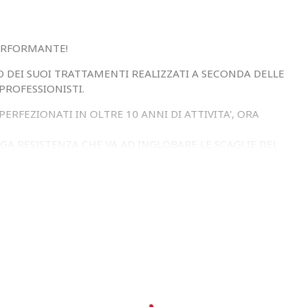
PERFORMANTE!
 DEI SUOI TRATTAMENTI REALIZZATI A SECONDA DELLE
PROFESSIONISTI.
RFEZIONATI IN OLTRE 10 ANNI DI ATTIVITA', ORA
GA RESISTENZA CHE VA AD INGLOBARE LE SCAGLIE DEL
SCIUGATURA.
VATO AUMENTO DI SPIN MOLTO UTILIZZATO SIA NEL
O DI PESO , SOLITAMENTE DI CIRCA 3-5 GRAMMI VIENE
UTTI I TIPI DI GIOCATORI.