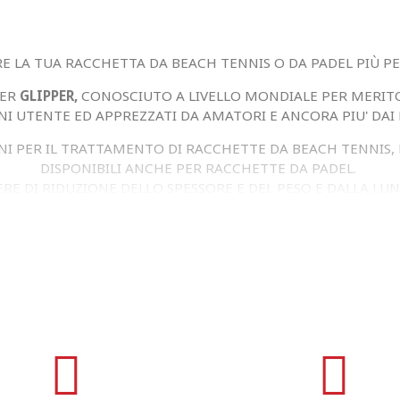
E LA TUA RACCHETTA DA BEACH TENNIS O DA PADEL PIÙ 
NER
GLIPPER,
CONOSCIUTO A LIVELLO MONDIALE PER MERITO
NI UTENTE ED APPREZZATI DA AMATORI E ANCORA PIU' DAI 
 PER IL TRATTAMENTO DI RACCHETTE DA BEACH TENNIS, PE
DISPONIBILI ANCHE PER RACCHETTE DA PADEL. ​
RE DI RIDUZIONE DELLO SPESSORE E DEL PESO E DALLA LUN
 AL CONTEMPO HA COME VANTAGGIO ANCHE UNA RAPIDA A
OTTENERE UNA MAGGIORE RESISTENZA DEL PIATTO, UN ELE
TRATTAMENTO, STUDIATO PER RIDURRE AL MINIMO L'AUMENT
PROFESSIONISTI IN MODO ABITUALE, MA LO SI CONSIGLIA A T