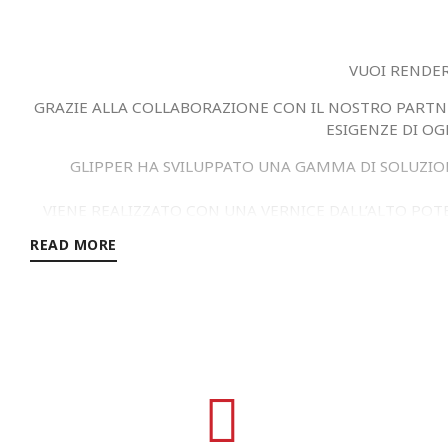
VUOI RENDER
GRAZIE ALLA COLLABORAZIONE CON IL NOSTRO PART
ESIGENZE DI OG
GLIPPER HA SVILUPPATO UNA GAMMA DI SOLUZIONI
VIENE REALIZZATO CON UNA VERNICE DALL’ALTO POTE
MATERIALE,
READ MORE
CON IL TRATTAMENTO DELLA TUA RACCHETTA PUOI 
BEACH TENNIS CHE NEL PADEL IN DIVERSI COLPI. IL 
UTILIZZATO DA GIOCATORI 