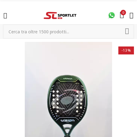
0
-13%