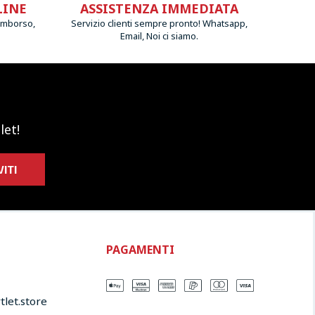
LINE
ASSISTENZA IMMEDIATA
imborso,
Servizio clienti sempre pronto! Whatsapp,
Email, Noi ci siamo.
let!
VITI
PAGAMENTI
let.store​