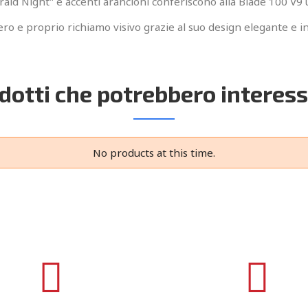
rald Night" e accenti arancioni conferiscono alla Blade 100 V9
o e proprio richiamo visivo grazie al suo design elegante e i
dotti che potrebbero interess
No products at this time.