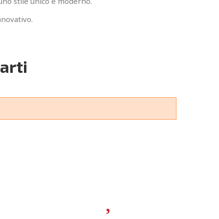
 uno stile unico e moderno.
nnovativo.
arti