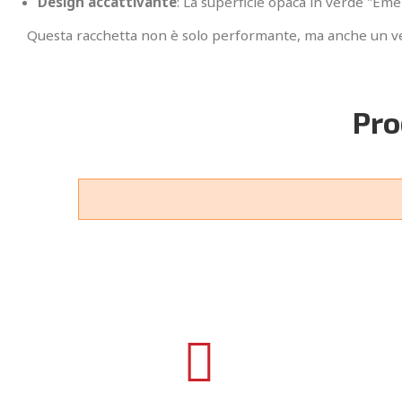
Design accattivante
: La superficie opaca in verde "Eme
Questa racchetta non è solo performante, ma anche un ver
Pro