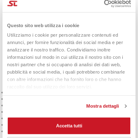
Questo elegante modello gessato sfoggia il celebre logo
RF
ed
è impreziosito da dettagli raffinati come i cursori per zip RF.
Questo sito web utilizza i cookie
La borsa offre ampio spazio per contenere fino a
15 racchette
e
dispone di
due tasche laterali
per accessori e uno
scomparto
Utilizziamo i cookie per personalizzare contenuti ed
dedicato per le scarpe
.
annunci, per fornire funzionalità dei social media e per
analizzare il nostro traffico. Condividiamo inoltre
Inoltre, la fodera
Thermoguard
in due dei principali scomparti
informazioni sul modo in cui utilizza il nostro sito con i
protegge le racchette e la tensione delle corde dalle
temperature estreme, mantenendo sempre al sicuro il tuo
nostri partner che si occupano di analisi dei dati web,
equipaggiamento.
pubblicità e social media, i quali potrebbero combinarle
con altre informazioni che ha fornito loro o che hanno
Caratteristiche:
raccolto dal suo utilizzo dei loro servizi.
Dimensioni
: 28,3″ x 15,7″ x 13,4″ (72 x 40 x 34 cm)
Materiali
: 13% poliuretano, 87% poliestere
Capacità
: Fino a 15 racchette
Mostra dettagli
Scomparti principali
: 3, con fodera
Thermoguard
Tasche laterali
: 2 per accessori
Scomparto per scarpe
Accetta tutti
Fodera interna premium