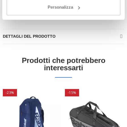
La
Wilson RF Tournament Bag
è il compagno ideale per i
Personalizza
tennisti che cercano funzionalità, stile e protezione massima
per le loro attrezzature.
DETTAGLI DEL PRODOTTO
Prodotti che potrebbero
interessarti
-23%
-15%