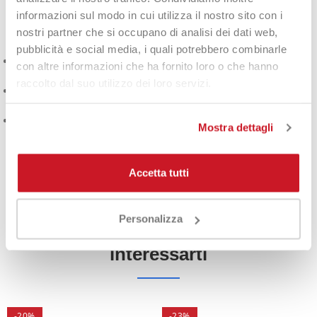
professionale alla racchetta.
informazioni sul modo in cui utilizza il nostro sito con i
nostri partner che si occupano di analisi dei dati web,
Caratteristiche principali:
pubblicità e social media, i quali potrebbero combinarle
Superficie morbida e antiscivolo:
assicura una presa salda e
con altre informazioni che ha fornito loro o che hanno
massimo comfort.
raccolto dal suo utilizzo dei loro servizi.
Materiale resistente:
durevole e ammortizzante, migliora le
performance di gioco.
Facile da montare:
sostituzione rapida per un’immediata
Mostra dettagli
sensazione professionale.
Accetta tutti
DETTAGLI DEL PRODOTTO
Personalizza
Prodotti che potrebbero
interessarti
-20%
-23%