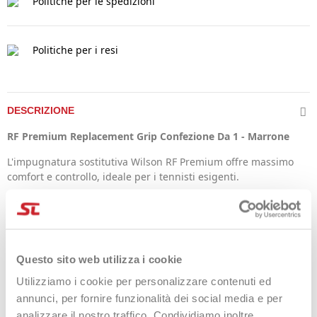
Politiche per le spedizioni
Politiche per i resi
DESCRIZIONE
RF Premium Replacement Grip Confezione Da 1 - Marrone
L'impugnatura sostitutiva Wilson RF Premium offre massimo
comfort e controllo, ideale per i tennisti esigenti.
Ispirato a Roger Federer, questo grip presenta una superficie
morbida e antiscivolo per una presa ottimale e stabilità
durante il gioco.
Realizzato in materiale resistente, garantisce lunga durata e
Questo sito web utilizza i cookie
ottime proprietà ammortizzanti, riducendo l'affaticamento e
Utilizziamo i cookie per personalizzare contenuti ed
migliorando le performance.
annunci, per fornire funzionalità dei social media e per
È facile da installare e dona subito una sensazione
analizzare il nostro traffico. Condividiamo inoltre