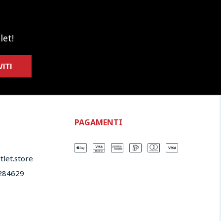
let!
VITI
PAGAMENTI
let.store​
284629