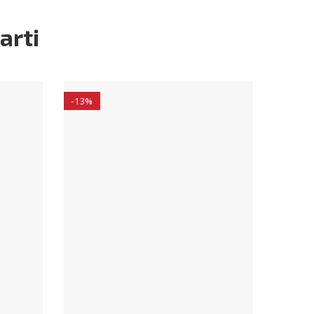
arti
-13%