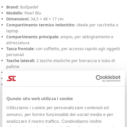
Brand:
Bullpadel
Modello:
Pearl Blu
Dimensioni:
34,5 × 48 × 17 cm
Compartimento termico imbottito:
ideale per racchetta o
laptop
Compartimento principale:
ampio, per abbigliamento e
attrezzatura
Tasca frontale:
con soffietto, per accesso rapido agli oggetti
personali
Tasche laterali:
2 tasche elastiche per borraccia e tubo di
palline
Cinghie:
laterali regolabili per adattare il volume
Composizione:
Poliestere 1680D e fodera 100% poliammide
Design:
blu verdastro firmato da
Bea González
Descrizione
Questo sito web utilizza i cookie
Utilizziamo i cookie per personalizzare contenuti ed
Lo zaino Bullpadel Pearl Blu offre una
struttura ottimizzata e
annunci, per fornire funzionalità dei social media e per
resistente
: il
compartimento termico imbottito
protegge la
analizzare il nostro traffico. Condividiamo inoltre
tua racchetta da urti e sbalzi di temperatura (o può ospitare un