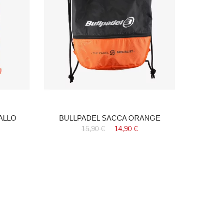
ALLO
BULLPADEL SACCA ORANGE
Zaino
15,90 €
14,90 €