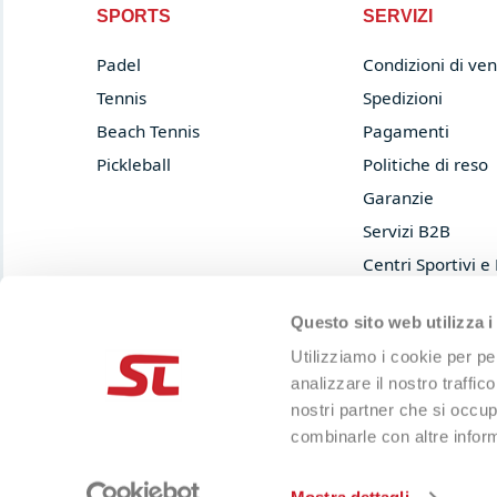
SPORTS
SERVIZI
Padel
Condizioni di ven
Tennis
Spedizioni
Beach Tennis
Pagamenti
Pickleball
Politiche di reso
Garanzie
Servizi B2B
Centri Sportivi e
Prova e acquista
Questo sito web utilizza i
Privacy Policy
Utilizziamo i cookie per pe
Cookie Policy
analizzare il nostro traffic
nostri partner che si occup
combinarle con altre inform
© 2013-2026 LIMA SRL
P.IVA 04697120402
|
Capitale sociale i.v. 50.000€