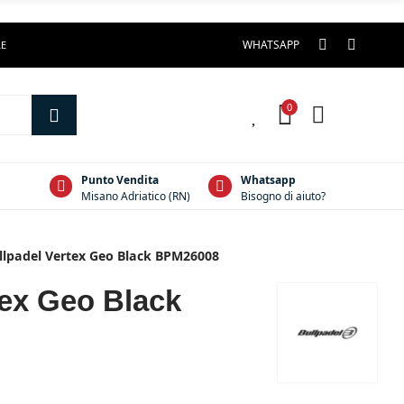
WHATSAPP
LE
0
0
Punto Vendita
Whatsapp
Misano Adriatico (RN)
Bisogno di aiuto?
llpadel Vertex Geo Black BPM26008
tex Geo Black