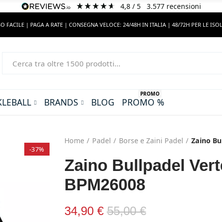
4,8
/ 5
3.577
recensioni
O FACILE | PAGA A RATE | CONSEGNA VELOCE: 24/48H IN ITALIA | 48/72H PER LE ISO
PROMO
KLEBALL
BRANDS
BLOG
PROMO %
Home
Padel
Borse e Zaini Padel
Zaino Bu
-37%
Zaino Bullpadel Ver
BPM26008
34,90 €
55,00 €