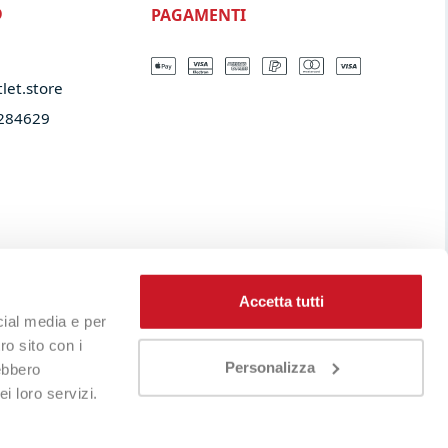
PAGAMENTI
O
let.store​
284629
Accetta tutti
cial media e per
ro sito con i
Personalizza
rebbero
i loro servizi.