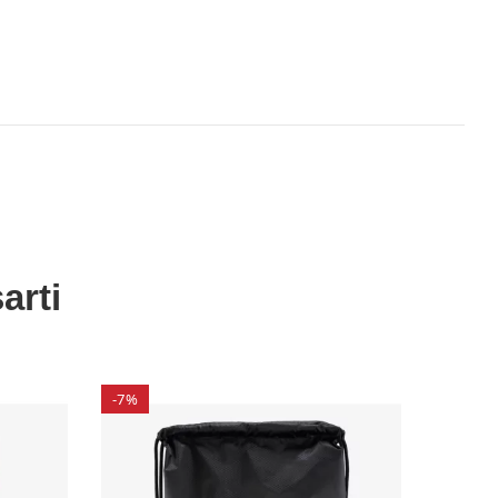
arti
-7%
-30%