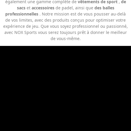
également une gamme complète de
vêtements de sport
,
de
sacs
et
accessoires
de padel, ainsi que
des balles
professionnelles
. Notre mission est de vous pousser au-delà
de vos limites, avec des produits conçus pour optimiser votre
expérience de jeu. Que vous soyez professionnel ou passionné,
avec NOX Sports vous serez toujours prêt à donner le meilleur
de vous-même.