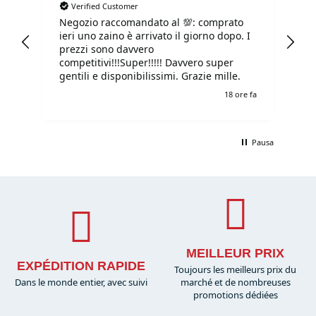
Verified Customer
Chez
Sportlet Store
, nous savons que vous souhaitez recevoir
Negozio raccomandato al 💯: comprato
Tu
rapidement les articles que vous désirez, c'est pourquoi nos
ieri uno zaino è arrivato il giorno dopo. I
tu
services de préparation et de
livraison
sont extrêmement
prezzi sono davvero
competitivi!!!Super!!!!! Davvero super
rapides : tous les modèles disponibles en ligne sont
gentili e disponibilissimi. Grazie mille.
immédiatement en
stock
.
e fa
18 ore fa
Pausa
MEILLEUR PRIX
EXPÉDITION RAPIDE
Toujours les meilleurs prix du
Dans le monde entier, avec suivi
marché et de nombreuses
promotions dédiées