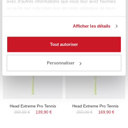
avec d'autres informations que vous leur avez fournies
Babolat Pure Strike 100 Gen4
Head Extreme Pro Tennis
ou qu'ils ont collectées lors de votre utilisation de leurs
U Grey
260,00 €
149,90 €
services.
260,00 €
208,00 €
Afficher les détails
Tout autoriser
-47%
-35%
Personnaliser
Head Extreme Pro Tennis
Head Extreme Pro Tennis
260,00 €
139,90 €
260,00 €
169,90 €