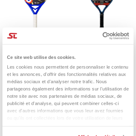
Quicksand Spitfire 2024
Raquette De Beach Tennis
Quicksand SILVERCLUB 2022
219,00 €
134,90 €
219,00 €
119,90 €
Ce site web utilise des cookies.
Les cookies nous permettent de personnaliser le contenu
et les annonces, d'offrir des fonctionnalités relatives aux
médias sociaux et d'analyser notre trafic. Nous
-45%
-10%
partageons également des informations sur l'utilisation de
notre site avec nos partenaires de médias sociaux, de
publicité et d'analyse, qui peuvent combiner celles-ci
avec d'autres informations que vous leur avez fournies
ou qu'ils ont collectées lors de votre utilisation de leurs
services.