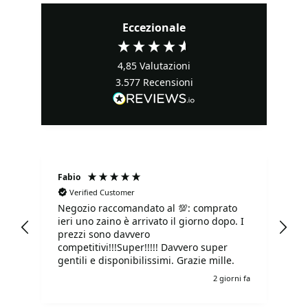
Eccezionale
4,85
Valutazioni
3.577
Recensioni
Fabio
Ma
Verified Customer
Negozio raccomandato al 💯: comprato
Tu
ieri uno zaino è arrivato il giorno dopo. I
tu
prezzi sono davvero
competitivi!!!Super!!!!! Davvero super
gentili e disponibilissimi. Grazie mille.
o fa
2 giorni fa