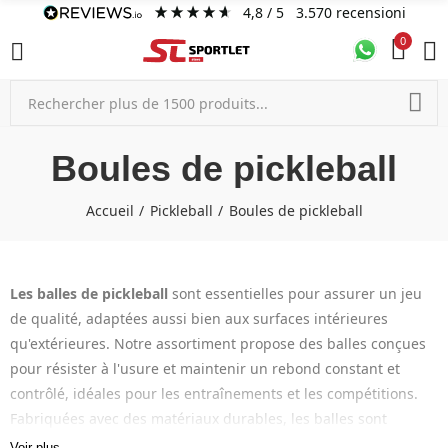
4,8
/ 5
3.570
recensioni
0
Boules de pickleball
Accueil
Pickleball
Boules de pickleball
Les balles de pickleball
sont essentielles pour assurer un jeu
de qualité, adaptées aussi bien aux surfaces intérieures
qu'extérieures. Notre assortiment propose des balles conçues
pour résister à l'usure et maintenir un rebond constant et
contrôlé, idéales pour les entraînements et les compétitions.
Fabriquées avec des matériaux durables, les balles sont
disponibles en différentes tailles et poids pour convenir à
Voir plus