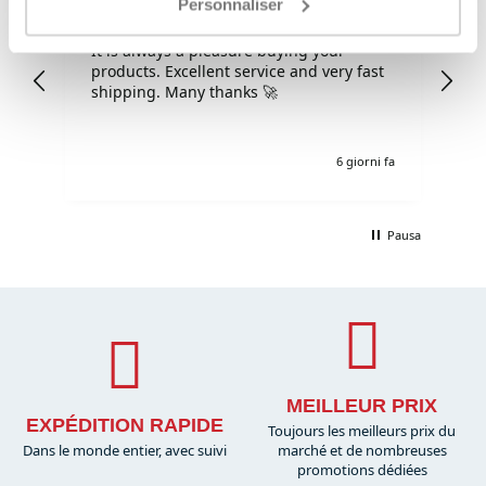
Fabio Lopes
Se
Personnaliser
Verified Customer
It is always a pleasure buying your
Tu
products. Excellent service and very fast
co
shipping. Many thanks 🚀
o fa
6 giorni fa
Pausa
MEILLEUR PRIX
EXPÉDITION RAPIDE
Toujours les meilleurs prix du
Dans le monde entier, avec suivi
marché et de nombreuses
promotions dédiées