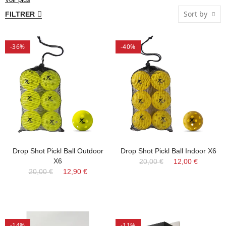
chaque type de joueur. Découvrez les balles de pickleball
Sort by
FILTRER
parfaites pour améliorer votre expérience de jeu et tirer le
meilleur parti de votre entraînement ou de votre match.
-36%
-40%
Drop Shot Pickl Ball Outdoor
Drop Shot Pickl Ball Indoor X6
X6
20,00 €
12,00 €
20,00 €
12,90 €
-14%
-11%