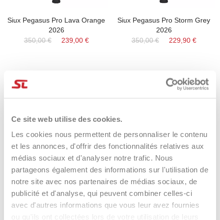
Siux Pegasus Pro Lava Orange
Siux Pegasus Pro Storm Grey
2026
2026
350,00 €
239,00 €
350,00 €
229,90 €
-37%
-45%
Ce site web utilise des cookies.
Les cookies nous permettent de personnaliser le contenu
et les annonces, d'offrir des fonctionnalités relatives aux
médias sociaux et d'analyser notre trafic. Nous
partageons également des informations sur l'utilisation de
notre site avec nos partenaires de médias sociaux, de
publicité et d'analyse, qui peuvent combiner celles-ci
Bullpadel Elite W Rome 2026
Bullpadel Vertex 05 Hybrid
2026
340,00 €
215,90 €
avec d'autres informations que vous leur avez fournies
340,00 €
189,90 €
ou qu'ils ont collectées lors de votre utilisation de leurs