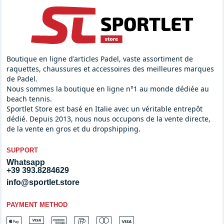
la création d'outils et d'accessoires de padel, allant de prix très
élevés à
des solutions compétitives
pour permettre même aux
débutants d'aborder ce sport.
Vous pouvez choisir
des raquettes de padel Nox
, une
raquette
de padel Adidas
ou privilégier une
raquette de padel Babolat
.
Boutique en ligne d'articles Padel, vaste assortiment de
Les raquettes Head
et la
raquette Wilson
sont également une
raquettes, chaussures et accessoires des meilleures marques
alternative valable pour satisfaire vos besoins en tant que
de Padel.
joueur, tout comme la
raquette Pum a padel
. Sportlet propose
Nous sommes la boutique en ligne n°1 au monde dédiée au
une infinité de produits qui s'adaptent à tous les styles et
beach tennis.
niveaux de jeu,
de la raquette de padel débutant
à
la raquette
Sportlet Store est basé en Italie avec un véritable entrepôt
de padel intermédiaire
. Il existe plusieurs
offres de raquettes
dédié. Depuis 2013, nous nous occupons de la vente directe,
de padel
pour s'amuser sur les terrains de jeux.
de la vente en gros et du dropshipping.
SUPPORT
Whatsapp
+39 393.8284629
info@sportlet.store
PAYMENT METHOD