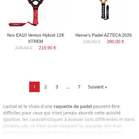
Nox EA10 Ventus Hybrid 12K
Heroe's Padel AZTECA 2026
XTREM
335,00 €
280,00 €
339,90 €
219,90 €
1
2
3
…
7
Suivant »
L'achat et le choix d'une
raquette de padel
peuvent être
difficiles pour ceux qui n'ont jamais abordé cette activité
sportive, les caractéristiques à évaluer sont différentes et dans
certains cas, ce n'est qu'en essayant la raquette lors d'un
match que l'on peut identifier les points forts et critiques.
Comment choisir une raquette de padel
et quelles