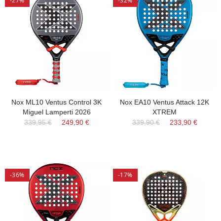
-27%
-32%
Nox ML10 Ventus Control 3K
Nox EA10 Ventus Attack 12K
Miguel Lamperti 2026
XTREM
339,95 €
249,90 €
339,90 €
233,90 €
-36%
-17%