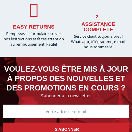
Sportlet Store, notre partenaire historique depuis la création
de la marque Heroe's.
ASSISTANCE
EASY RETURNS
COMPLÈTE
Remplissez le formulaire, suivez
Service client toujours prêt !
nos instructions et faites attention
Whatsapp, télégramme, e-mail,
au remboursement. Facile!
nous sommes là.​
VOULEZ-VOUS ÊTRE MIS À JOUR
À PROPOS DES NOUVELLES ET
DES PROMOTIONS EN COURS ?
S'abonner à la newsletter
S'ABONNER