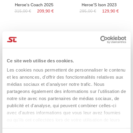
Heroe's Coach 2025
Heroe'S Ison 2023
315,00 €
209,90 €
295,00 €
129,90 €
RUPTURE DE STOCK
RUPTURE DE STOCK
-19%
-46%
Ce site web utilise des cookies.
Les cookies nous permettent de personnaliser le contenu
et les annonces, d'offrir des fonctionnalités relatives aux
médias sociaux et d'analyser notre trafic. Nous
partageons également des informations sur l'utilisation de
notre site avec nos partenaires de médias sociaux, de
publicité et d'analyse, qui peuvent combiner celles-ci
Raquette De Beach Tennis
HEROE'S REBEL 2023
avec d'autres informations que vous leur avez fournies
Heroe’s ISON 2025
275,00 €
149,00 €
ou qu'ils ont collectées lors de votre utilisation de leurs
295,00 €
239,90 €
services.