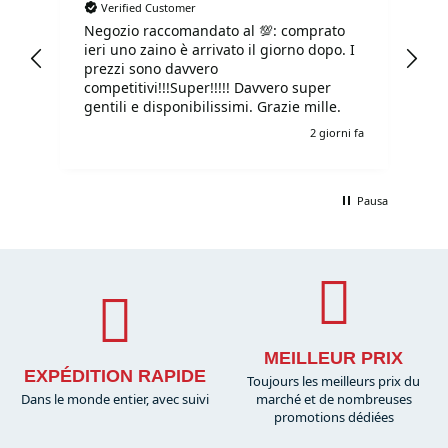
Verified Customer
Construction en fibre de carbone haute performance pour plus
Negozio raccomandato al 💯: comprato
Tu
ieri uno zaino è arrivato il giorno dopo. I
tu
de puissance et de contrôle.
prezzi sono davvero
Léger et Durable
competitivi!!!Super!!!!! Davvero super
gentili e disponibilissimi. Grazie mille.
i fa
2 giorni fa
Équilibre optimisé entre poids et résistance pour un jeu fluide.
Large Gamme de Modèles
Pausa
Convient à tous les niveaux, des débutants aux professionnels.
Utilisé par les Meilleurs Joueurs
Choisi par les meilleurs athlètes de beach tennis au monde.
Où acheter l'équipement Heroe's
MEILLEUR PRIX
EXPÉDITION RAPIDE
Toujours les meilleurs prix du
Beach Tennis aux France
Dans le monde entier, avec suivi
marché et de nombreuses
promotions dédiées
Vous pouvez acheter les produits Heroe's Beach Tennis sur