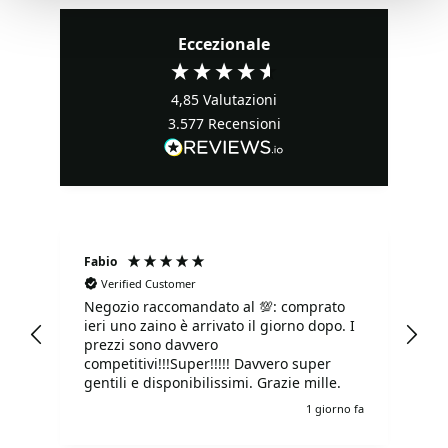
Eccezionale
4,85
Valutazioni
3.577
Recensioni
Fabio
Ma
Verified Customer
Negozio raccomandato al 💯: comprato
Tu
ieri uno zaino è arrivato il giorno dopo. I
tu
prezzi sono davvero
competitivi!!!Super!!!!! Davvero super
gentili e disponibilissimi. Grazie mille.
o fa
1 giorno fa