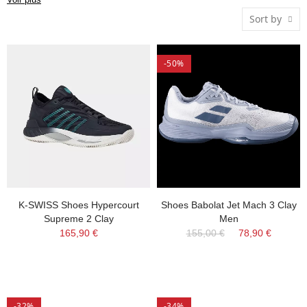
des mouvements et protégeant les articulations. Découvrez les
Sort by
chaussures de tennis parfaites pour votre style de jeu et
affrontez chaque match en toute confiance et avec des
-50%
performances optimales.
K-SWISS Shoes Hypercourt
Shoes Babolat Jet Mach 3 Clay
Supreme 2 Clay
Men
165,90 €
155,00 €
78,90 €
-32%
-34%