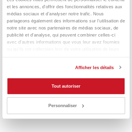
et les annonces, d'offrir des fonctionnalités relatives aux
médias sociaux et d'analyser notre trafic. Nous
partageons également des informations sur l'utilisation de
-11%
RUPTURE DE STOCK
notre site avec nos partenaires de médias sociaux, de
publicité et d'analyse, qui peuvent combiner celles-ci
avec d'autres informations que vous leur avez fournies
ou qu'ils ont collectées lors de votre utilisation de leurs
services.
Afficher les détails
Adidas Ubersonic Junior
Noene Football Performance
Tout autoriser
Dark/Blue
21,00 €
60,00 €
53,90 €
Personnaliser