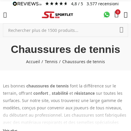
4,8
/ 5
3.577
recensioni
0
Chaussures de tennis
Accueil
Tennis
Chaussures de tennis
Les bonnes
chaussures de tennis
font la différence sur le
terrain, offrant
confort
,
stabilité
et
résistance
sur toutes les
surfaces. Sur notre site, vous trouverez une large gamme de
modèles, conçus pour convenir aux joueurs de tous niveaux,
du débutant au professionnel. Les chaussures sont fabriquées
avec des matériaux respirants et des semelles spécialisées
pour assurer l'adhérence et l'amorti, améliorant ainsi le soutien
Voir plus