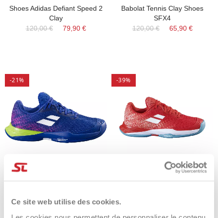
Shoes Adidas Defiant Speed 2
Babolat Tennis Clay Shoes
Clay
SFX4
120,00 €
79,90 €
120,00 €
65,90 €
-21%
-39%
Shoes Babolat Jet Mach 3 All
Scarpe Babolat Jet Mach 3
Court Junior
Clay Junior
75,00 €
59,90 €
75,00 €
45,90 €
Ce site web utilise des cookies.
Les cookies nous permettent de personnaliser le contenu