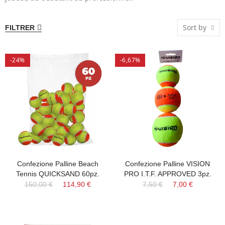
Sort by
FILTRER
-24%
-6,67%
Confezione Palline Beach
Confezione Palline VISION
Tennis QUICKSAND 60pz.
PRO I.T.F. APPROVED 3pz.
150,00 €
114,90 €
7,50 €
7,00 €