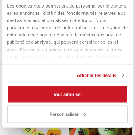
RUPTURE DE STOCK
RUPTURE DE STOCK
Les cookies nous permettent de personnaliser le contenu
-31,14%
-18%
et les annonces, d'offrir des fonctionnalités relatives aux
médias sociaux et d'analyser notre trafic. Nous
partageons également des informations sur l'utilisation de
notre site avec nos partenaires de médias sociaux, de
publicité et d'analyse, qui peuvent combiner celles-ci
avec d'autres informations que vous leur avez fournies
ou qu'ils ont collectées lors de votre utilisation de leurs
services.
Confezione Palline Beach
Balle Beach Tennis 3pz Heros's
Tennis MBT 20pz.
HEROESBALL
Afficher les détails
50,00 €
34,43 €
8,50 €
6,99 €
Tout autoriser
RUPTURE DE STOCK
RUPTURE DE STOCK
Personnaliser
-32%