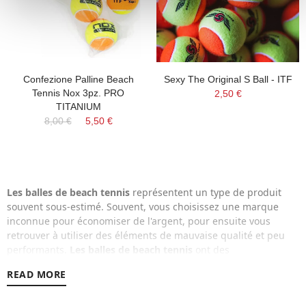
Confezione Palline Beach
Sexy The Original S Ball - ITF
Tennis Nox 3pz. PRO
2,50 €
TITANIUM
8,00 €
5,50 €
Les balles de beach tennis
représentent un type de produit
souvent sous-estimé. Souvent, vous choisissez une marque
inconnue pour économiser de l'argent, pour ensuite vous
retrouver à utiliser des éléments de mauvaise qualité et peu
performants.
Les balles de beach tennis
ont des
caractéristiques bien définies, les grandes marques de sport
READ MORE
proposent des solutions idéales pour atteindre d'excellentes
performances.