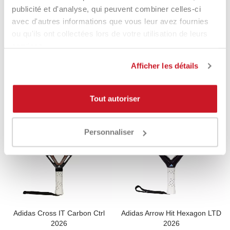
publicité et d'analyse, qui peuvent combiner celles-ci
avec d'autres informations que vous leur avez fournies
Adidas Cross IT 3.4
Adidas Cross It Light 2026
ou qu'ils ont collectées lors de votre utilisation de leurs
350,00 €
199,00 €
299,90 €
194,90 €
services.
Afficher les détails
Tout autoriser
RUPTURE DE STOCK
RUPTURE DE STOCK
-33%
-34%
Personnaliser
Adidas Cross IT Carbon Ctrl
Adidas Arrow Hit Hexagon LTD
2026
2026