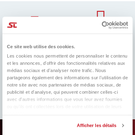
MEILLEUR PRIX
EXPÉDITION RAPIDE
Toujours les meilleurs prix du
Ce site web utilise des cookies.
Dans le monde entier, avec suivi
marché et de nombreuses
promotions dédiées
Les cookies nous permettent de personnaliser le contenu
et les annonces, d'offrir des fonctionnalités relatives aux
médias sociaux et d'analyser notre trafic. Nous
partageons également des informations sur l'utilisation de
notre site avec nos partenaires de médias sociaux, de
ASSISTANCE
EASY RETURNS
COMPLÈTE
publicité et d'analyse, qui peuvent combiner celles-ci
Remplissez le formulaire, suivez
Service client toujours prêt !
avec d'autres informations que vous leur avez fournies
nos instructions et faites attention
Whatsapp, télégramme, e-mail,
au remboursement. Facile!
ou qu'ils ont collectées lors de votre utilisation de leurs
nous sommes là.​
services.
Afficher les détails
VOULEZ-VOUS ÊTRE MIS À JOUR