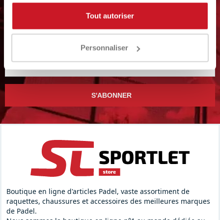
À PROPOS DES NOUVELLES ET
Tout autoriser
DES PROMOTIONS EN COURS ?
S'abonner à la newsletter
Personnaliser
S'ABONNER
Boutique en ligne d'articles Padel, vaste assortiment de
raquettes, chaussures et accessoires des meilleures marques
de Padel.