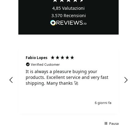
4,85
Valutazioni
3.570
Recensioni
Fabio Lopes
Se
Verified Customer
It is always a pleasure buying your
Tu
products. Excellent service and very fast
co
shipping. Many thanks 🚀
o fa
6 giorni fa
Pausa