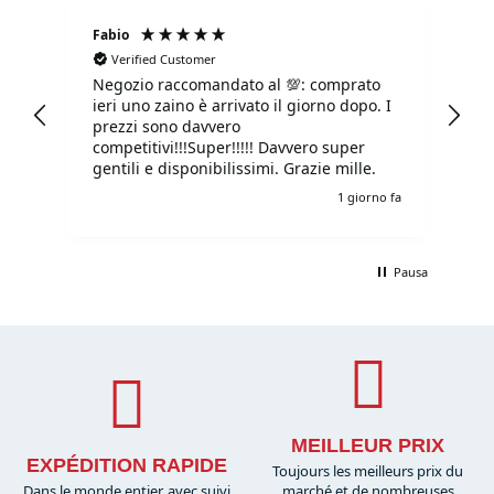
Fabio
Ma
Verified Customer
Negozio raccomandato al 💯: comprato
Tu
ieri uno zaino è arrivato il giorno dopo. I
tu
prezzi sono davvero
competitivi!!!Super!!!!! Davvero super
gentili e disponibilissimi. Grazie mille.
o fa
1 giorno fa
Pausa
MEILLEUR PRIX
EXPÉDITION RAPIDE
Toujours les meilleurs prix du
Dans le monde entier, avec suivi
marché et de nombreuses