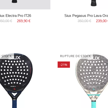
iux Electra Pro IT26
Siux Pegasus Pro Lava Or
350,00 €
269,90 €
350,00 €
239,00 
E STOCK
RUPTURE DE STOCK
-21%