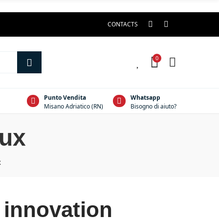
CONTACTS
0
0
Punto Vendita
Whatsapp
Misano Adriatico (RN)
Bisogno di aiuto?
iux
x
 innovation