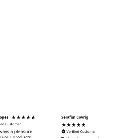
Lopes
Serafim Covrig
fied Customer
always a pleasure
Verified Customer
 your products.