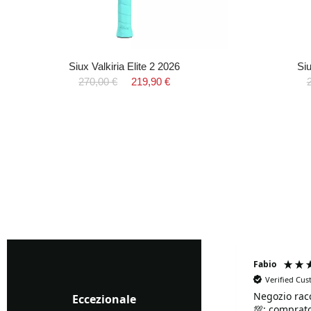
Siux Valkiria Elite 2 2026
Si
270,00 €
219,90 €
Fabrizio Ghione
Fabio
Verified Cu
Negozio rac
Verified Customer
Eccezionale
💯: comprato