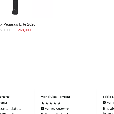
ux Pegasus Elite 2026
270,00 €
269,00 €
Marialuisa Perrotta
Fabio 
stomer
Veri
comandato al
It is 
Verified Customer
 ieri uno
buying