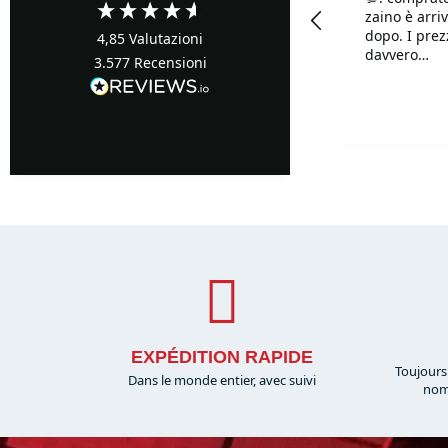
Precisi ...buoni prezzi
zaino è arriv
dopo. I prezzi sono
4,85
Valutazioni
davvero
3.577
Recensioni
competitivi!!
Davvero supe
Turin, IT, 12 ore fa
disponibilis
mille.
EXPÉDITION RAPIDE
Toujours
Dans le monde entier, avec suivi
nom