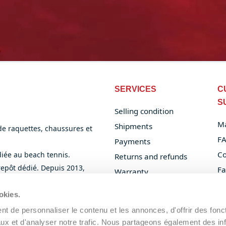
SERVICES
C
S
Selling condition
M
Shipments
 de raquettes, chaussures et
F
Payments
Co
iée au beach tennis.
Returns and refunds
trepôt dédié. Depuis 2013,
Fa
Warranty
en gros et du dropshipping.
Or
B2B Padel and Beach
okies.
Tennis
Privacy Policy
t de personnaliser le contenu et les annonces, d'offrir des fonct
ux et d'analyser notre trafic. Nous partageons également des in
Cookie Policy