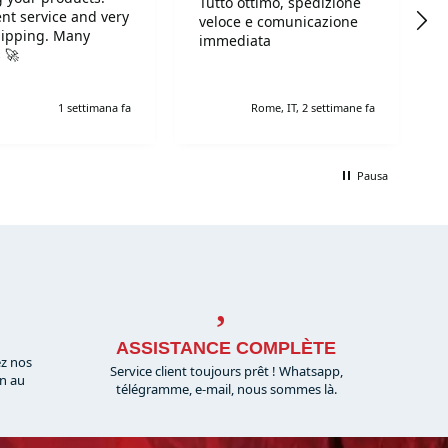
Tutto ottimo, spedizione
ent service and very
veloce e comunicazione
hipping. Many
immediata
 🚀
1 settimana fa
Rome, IT, 2 settimane fa
Pausa
ASSISTANCE COMPLÈTE
ez nos
Service client toujours prêt ! Whatsapp,
on au
télégramme, e-mail, nous sommes là.​