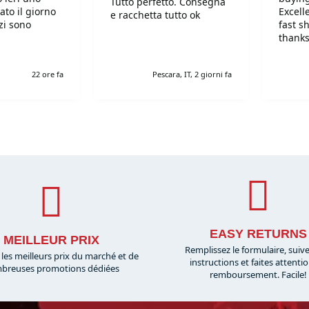
Tutto perfetto. Consegna
ato il giorno
Excell
e racchetta tutto ok
fast s
thanks
!Super!!!!!
r gentili e
22 ore fa
Pescara, IT, 2 giorni fa
simi. Grazie
EASY RETURNS
MEILLEUR PRIX
Remplissez le formulaire, suiv
 les meilleurs prix du marché et de
instructions et faites attenti
breuses promotions dédiées
remboursement. Facile!