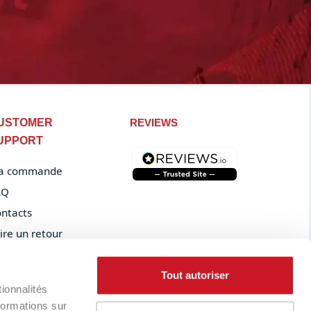
USTOMER
REVIEWS
UPPORT
a commande
AQ
ntacts
ire un retour
der tracking
Tout autoriser
ionnalités
formations sur