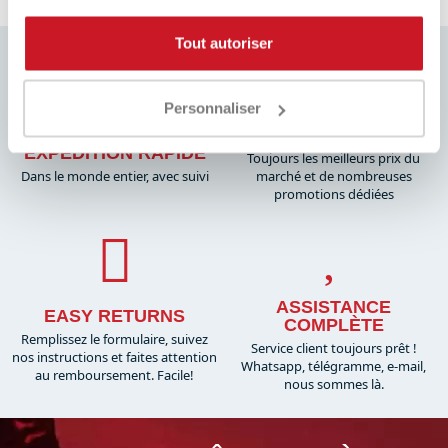
et paiement en plusieurs fois. Faites confiance à la qualité
Tout autoriser
Sportlet Store pour votre prochain achat.
Personnaliser
MEILLEUR PRIX
EXPÉDITION RAPIDE
Toujours les meilleurs prix du
Dans le monde entier, avec suivi
marché et de nombreuses
promotions dédiées
ASSISTANCE
EASY RETURNS
COMPLÈTE
Remplissez le formulaire, suivez
Service client toujours prêt !
nos instructions et faites attention
Whatsapp, télégramme, e-mail,
au remboursement. Facile!
nous sommes là.​