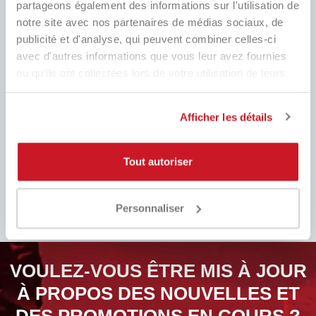
partageons également des informations sur l'utilisation de
notre site avec nos partenaires de médias sociaux, de
publicité et d'analyse, qui peuvent combiner celles-ci
MEILLEUR PRIX
EXPÉDITION RAPIDE
avec d'autres informations que vous leur avez fournies
Toujours les meilleurs prix du
Dans le monde entier, avec suivi
marché et de nombreuses
ou qu'ils ont collectées lors de votre utilisation de leurs
promotions dédiées
services.
Afficher les détails
Tout autoriser
ASSISTANCE
EASY RETURNS
COMPLÈTE
Remplissez le formulaire, suivez
Service client toujours prêt !
nos instructions et faites attention
Whatsapp, télégramme, e-mail,
Personnaliser
au remboursement. Facile!
nous sommes là.​
VOULEZ-VOUS ÊTRE MIS À JOUR
À PROPOS DES NOUVELLES ET