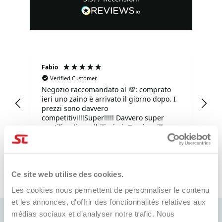
Fabio
Ma
Verified Customer
Negozio raccomandato al 💯: comprato
Tu
ieri uno zaino è arrivato il giorno dopo. I
tu
prezzi sono davvero
competitivi!!!Super!!!!! Davvero super
gentili e disponibilissimi. Grazie mille.
i fa
3 giorni fa
Ce site web utilise des cookies.
Pausa
Les cookies nous permettent de personnaliser le contenu
et les annonces, d'offrir des fonctionnalités relatives aux
médias sociaux et d'analyser notre trafic. Nous