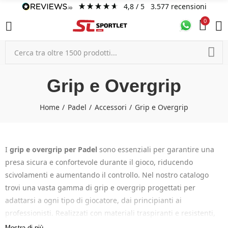
4,8
/ 5
3.577
recensioni
0
Grip e Overgrip
Home
Padel
Accessori
Grip e Overgrip
I
grip e overgrip per Padel
sono essenziali per garantire una
presa sicura e confortevole durante il gioco, riducendo
scivolamenti e aumentando il controllo. Nel nostro catalogo
trovi una vasta gamma di grip e overgrip progettati per
adattarsi a ogni tipo di giocatore, dai principianti ai
professionisti. Realizzati con materiali traspiranti e resistenti,
migliorano la stabilità e assorbono il sudore, assicurando un
Mostra di più