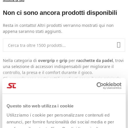
comfort prolungato. Scegli il grip o overgrip perfetto.
Non ci sono ancora prodotti disponibili
Resta in contatto! Altri prodotti verranno mostrati qui non
appena saranno stati aggiunti.
Nella categoria di
overgrip
e
grip
per
racchette da padel
, trovi
una selezione di accessori indispensabili per migliorare il
controllo, la presa e il comfort durante il gioco.
Gli
overgrip
sono nastri sottili applicati sopra il grip originale
della racchetta, utilizzati principalmente per migliorare la
presa, aumentare il comfort e assorbire il sudore, garantendo
una presa salda anche durante i colpi più intensi. Disponibili in
READ MORE
varie texture e livelli di assorbenza, gli overgrip sono ideali per
Questo sito web utilizza i cookie
chi desidera un’aderenza superiore e una sensazione più
fresca, oltre a essere facilmente sostituibili, prolungando la
Utilizziamo i cookie per personalizzare contenuti ed
durata del grip principale. I
grip
sono invece le impugnature
annunci, per fornire funzionalità dei social media e per
principali della racchetta, essenziali per trasmettere sensibilità