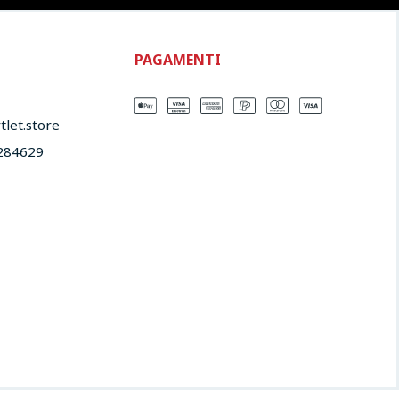
PAGAMENTI
let.store​
284629