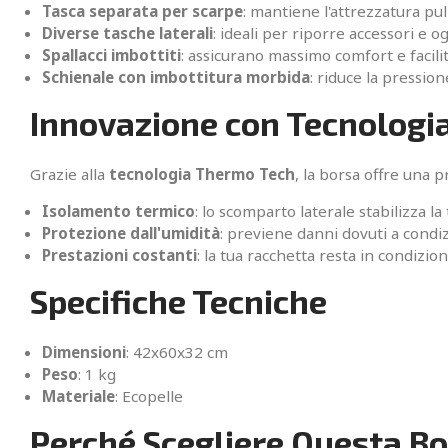
Tasca separata per scarpe
: mantiene l'attrezzatura pul
Diverse tasche laterali
: ideali per riporre accessori e o
Spallacci imbottiti
: assicurano massimo comfort e facilit
Schienale con imbottitura morbida
: riduce la pression
Innovazione con Tecnologi
Grazie alla
tecnologia Thermo Tech
, la borsa offre una 
Isolamento termico
: lo scomparto laterale stabilizza l
Protezione dall'umidità
: previene danni dovuti a condiz
Prestazioni costanti
: la tua racchetta resta in condizion
Specifiche Tecniche
Dimensioni
: 42x60x32 cm
Peso
: 1 kg
Materiale
: Ecopelle
Perché Scegliere Questa B