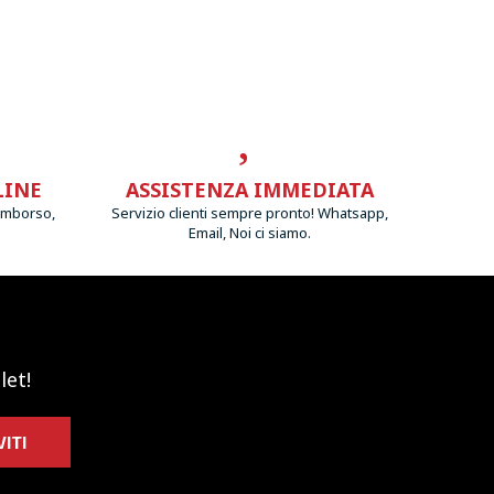
LINE
ASSISTENZA IMMEDIATA
imborso,
Servizio clienti sempre pronto! Whatsapp,
Email, Noi ci siamo.
let!
VITI