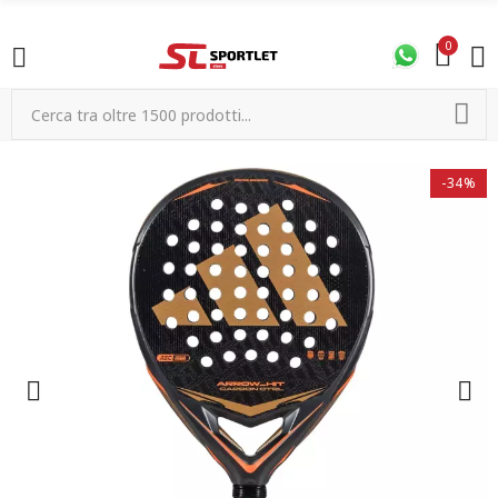
0
-34%