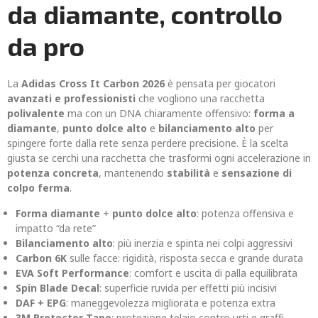
da diamante, controllo
da pro
La
Adidas Cross It Carbon 2026
è pensata per giocatori
avanzati e professionisti
che vogliono una racchetta
polivalente
ma con un DNA chiaramente offensivo:
forma a
diamante
,
punto dolce alto
e
bilanciamento alto
per
spingere forte dalla rete senza perdere precisione. È la scelta
giusta se cerchi una racchetta che trasformi ogni accelerazione in
potenza concreta
, mantenendo
stabilità
e
sensazione di
colpo ferma
.
Forma diamante
+
punto dolce alto
: potenza offensiva e
impatto “da rete”
Bilanciamento alto
: più inerzia e spinta nei colpi aggressivi
Carbon 6K
sulle facce: rigidità, risposta secca e grande durata
EVA Soft Performance
: comfort e uscita di palla equilibrata
Spin Blade Decal
: superficie ruvida per effetti più incisivi
DAF + EPG
: maneggevolezza migliorata e potenza extra
3M Protector Tape
: protezione telaio contro urti e graffi